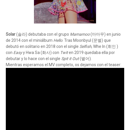
Solar
(솔라) debutaba con el grupo
Mamamoo
(마마무) en junio
de 2014 con el miniálbum
Hello
. Tras Moonbyul (문별) que
debutó en solitario en 2018 con el single
Selfish
, Whe In (휘인 )
con
Easy
y Hwa Sa (화사) con
Twit
en 2019 quedaba ella por
debutar y lo hace con el single
Spit it Out
(뱉어).
Mientras esperamos el MV completo, os dejamos con el teaser: