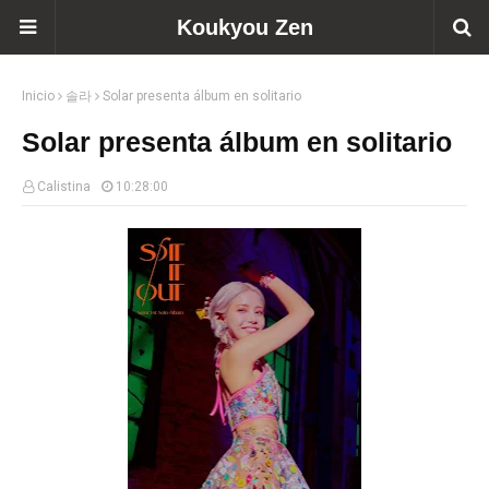
Koukyou Zen
Inicio
솔라
Solar presenta álbum en solitario
Solar presenta álbum en solitario
Calistina
10:28:00