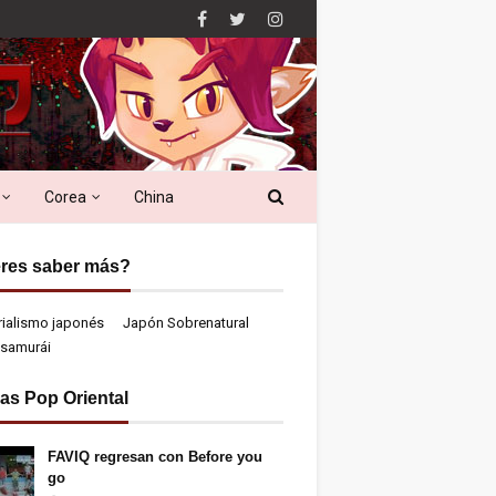
Corea
China
res saber más?
rialismo japonés
Japón Sobrenatural
samurái
ias Pop Oriental
FAVIQ regresan con Before you
go