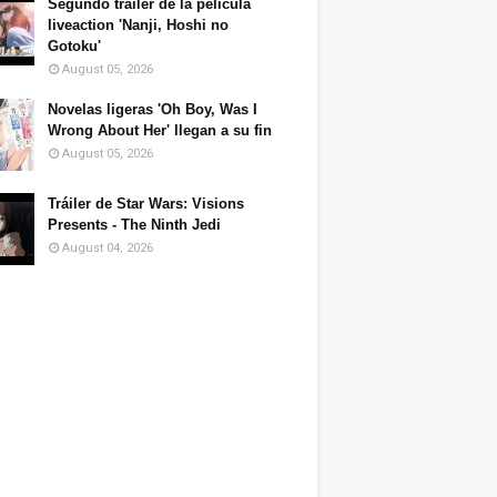
Segundo tráiler de la película
liveaction 'Nanji, Hoshi no
Gotoku'
August 05, 2026
Novelas ligeras 'Oh Boy, Was I
Wrong About Her' llegan a su fin
August 05, 2026
Tráiler de Star Wars: Visions
Presents - The Ninth Jedi
August 04, 2026