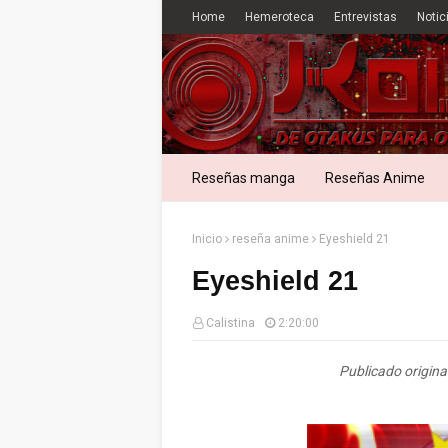
Home
Hemeroteca
Entrevistas
Notic
Reseñas manga
Reseñas Anime
Inicio
reseña anime
Eyeshield 21
Eyeshield 21
Calistina
2:20:00
Publicado origina