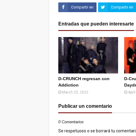
Compartir en
Compartir en
Facebook
Twitter (X)
Entradas que pueden interesarte
D-CRUNCH regresan con
D-Cru
Addiction
Dayd
March 25, 2022
Apri
Publicar un comentario
0 Comentarios
Se respetuoso o se borrará tu comentario