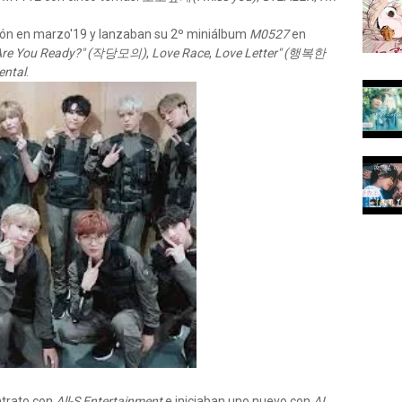
ón en marzo'19 y lanzaban su 2º miniálbum
M0527
en
Are You Ready?" (작당모의)
,
Love Race
,
Love Letter" (행복한
ental
.
ntrato con
All-S Entertainment
e iniciaban uno nuevo con
AI