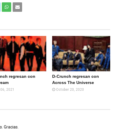
Com
Com
partir
partir
en
por
What
Email
sApp
(Web
)
nch regresan con
D-Crunch regresan con
ream
Across The Universe
l 06, 2021
October 20, 2020
. Gracias.