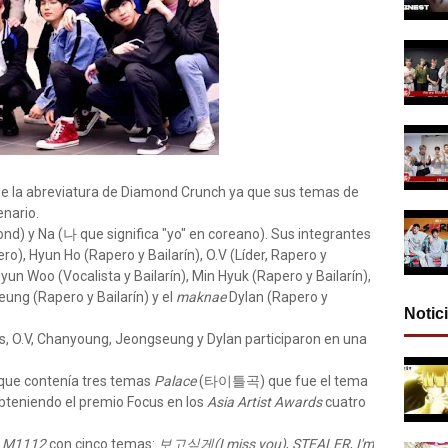
e la abreviatura de Diamond Crunch ya que sus temas de
enario.
ond) y Na (나 que significa "yo" en coreano). Sus integrantes
ro), Hyun Ho (Rapero y Bailarín), O.V (Líder, Rapero y
 Hyun Woo (Vocalista y Bailarín), Min Hyuk (Rapero y Bailarín),
ung (Rapero y Bailarín) y el
maknae
Dylan (Rapero y
Notic
, O.V, Chanyoung, Jeongseung y Dylan participaron en una
que contenía tres temas
Palace
(타이틀곡) que fue el tema
obteniendo el premio Focus en los
Asia Artist Awards
cuatro
a
M1112
con cinco temas:
보고싶게(I miss you)
,
STEALER
,
I'm