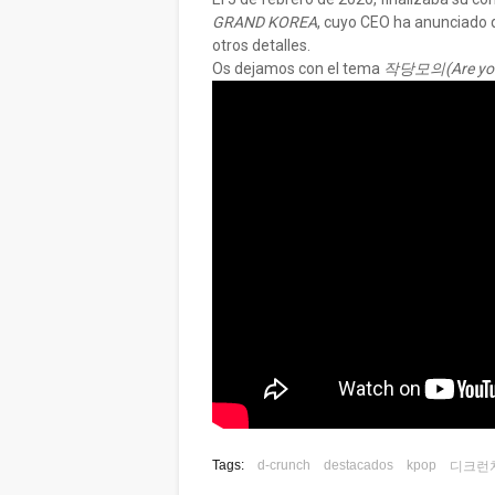
GRAND KOREA
, cuyo CEO ha anunciado 
otros detalles.
Os dejamos con el tema
작당모의(Are you
Tags:
d-crunch
destacados
kpop
디크런