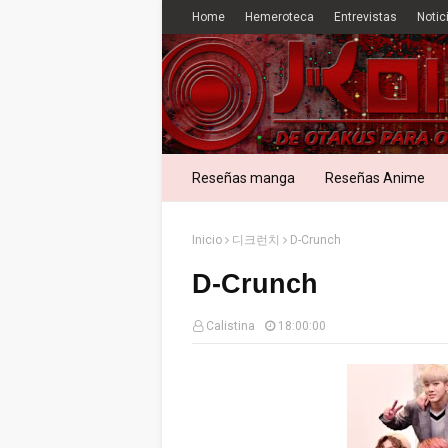
Home
Hemeroteca
Entrevistas
Notic
Reseñas manga
Reseñas Anime
Inicio
디크런치
D-Crunch
D-Crunch
Calistina
18:00:00