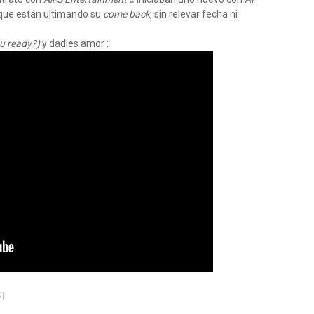
que están ultimando su
come back
, sin relevar fecha ni
 ready?)
y dadles amor :
치