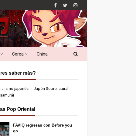
Corea
China
res saber más?
rialismo japonés
Japón Sobrenatural
samurái
ias Pop Oriental
FAVIQ regresan con Before you
go