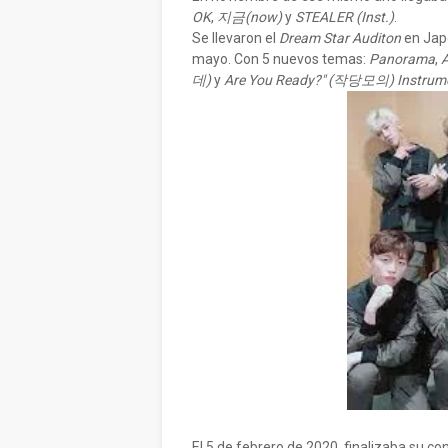
OK
,
지금(now)
y
STEALER (Inst.)
.
Se llevaron el
Dream Star Auditon
en Jap
mayo. Con 5 nuevos temas:
Panorama
,
데)
y
Are You Ready?" (작당모의) Instrum
El 5 de febrero de 2020, finalizaba su co