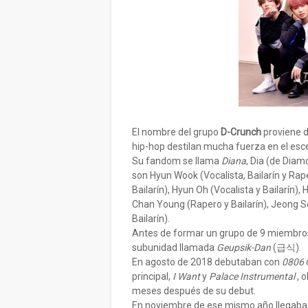
El nombre del grupo
D-Crunch
proviene d
hip-hop destilan mucha fuerza en el esc
Su fandom se llama
Diana
, Dia (de Diam
son Hyun Wook (Vocalista, Bailarín y Rape
Bailarín), Hyun Oh (Vocalista y Bailarín),
Chan Young (Rapero y Bailarín), Jeong Se
Bailarín).
Antes de formar un grupo de 9 miembros
subunidad llamada
Geupsik-Dan
(급식).
En agosto de 2018 debutaban con
0806
principal,
I Want
y
Palace Instrumental
, 
meses después de su debut.
En noviembre de ese mismo año llegab