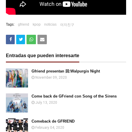
Tags:
gfriend
kpop
noticias
여자친구
Entradas que pueden interesarte
Gfriend presentan 回:Walpurgis Night
November 09, 2020
Come back de GFriend con Song of the Sirens
July 13, 2020
Comeback de GFRIEND
February 04, 2020