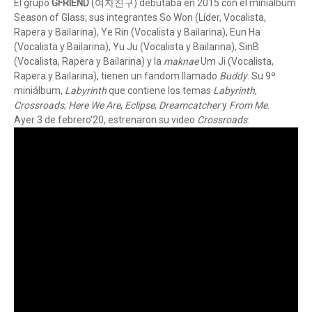
El grupo
GFRIEND
(여자친구) debutaba en 2015 con el miniálbum
Season of Glass; sus integrantes So Won (Líder, Vocalista,
Rapera y Bailarina), Ye Rin (Vocalista y Bailarina), Eun Ha
(Vocalista y Bailarina), Yu Ju (Vocalista y Bailarina), SinB
(Vocalista, Rapera y Bailarina) y la
maknae
Um Ji (Vocalista,
Rapera y Bailarina), tienen un fandom llamado
Buddy
. Su 9º
miniálbum,
Labyrinth
que contiene los temas
Labyrinth
,
Crossroads
,
Here We Are
,
Eclipse
,
Dreamcatcher
y
From Me
.
Ayer 3 de febrero'20, estrenaron su video
Crossroads
: