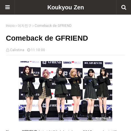
Koukyou Zen
Inicio
여자친구
Comeback de GFRIEND
Comeback de GFRIEND
Calistina
11:10:00