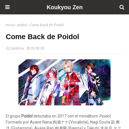
Koukyou Zen
Inicio
poidol
Come Back de Poidol
Come Back de Poidol
Calistina
20:08:00
El grupo
Poidol
debutaba en 2017 con el miniálbum
Poidol
.
Formado por Ayase Nana 絢瀬ナナ(Vocalista), Nagi Souta 凪 爽
汰 (Guitarrista), Ayase Ran 絢瀬蘭 (Bajista) y Takuto 水奈月 タク