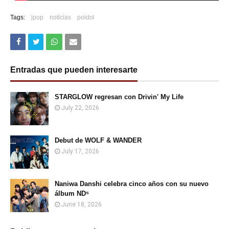
Tags:
jpop
noticias
poidol
Entradas que pueden interesarte
STARGLOW regresan con Drivin' My Life
July 22, 2026
Debut de WOLF & WANDER
July 17, 2026
Naniwa Danshi celebra cinco años con su nuevo
álbum ND⁵
June 18, 2026