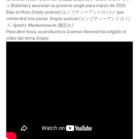
ト(Batería) y anuncian su próximo single para marzo de 2020.
Bajo el título
Empty android (エンプティーアンドロイ)ド
que
contendrá tres pistas:
Empty android (エンプティーアンドロイ)
ド
,
Spark
y
Miyakowasure (都忘れ)
.
Para abrir boca, su productora
Goemon Records
ha colgado el
video del tema
Empty
: