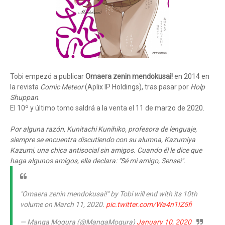
Tobi empezó a publicar
Omaera zenin mendokusai!
en 2014 en
la revista
Comic Meteor
(Aplix IP Holdings), tras pasar por
Holp
Shuppan
.
El 10º y último tomo saldrá a la venta el 11 de marzo de 2020.
Por alguna razón, Kunitachi Kunihiko, profesora de lenguaje,
siempre se encuentra discutiendo con su alumna, Kazumiya
Kazumi, una chica antisocial sin amigos. Cuando él le dice que
haga algunos amigos, ella declara: "Sé mi amigo, Sensei".
"Omaera zenin mendokusai!" by Tobi will end with its 10th
volume on March 11, 2020.
pic.twitter.com/Wa4n1IZ5fi
— Manga Mogura (@MangaMogura)
January 10, 2020