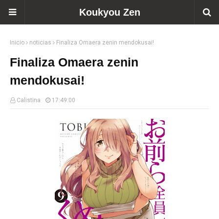
Koukyou Zen
Inicio
noticias
Finaliza Omaera zenin mendokusai!
Finaliza Omaera zenin
mendokusai!
Calistina
17:49:00