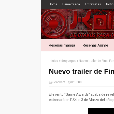
Home
Hemeroteca
Entrevistas
Notic
Reseñas manga
Reseñas Anime
Inicio
videojuegos
Nuevo trailer de Final F
Nuevo trailer de Fi
Scabbers
8:30:00
El evento "Game Awards" acaba de revelar
estrenará en PS4 el 3 de Marzo del año 