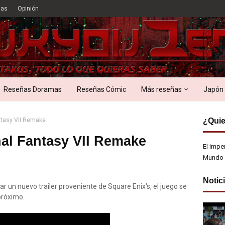
ias
Opinión
Reseñas Doramas
Reseñas Cómic
Más reseñas
Japón
antasy VII Remake
¿Quie
nal Fantasy VII Remake
El impe
Mundo 
Notic
 un nuevo trailer proveniente de Square Enix's, el juego se
próximo.