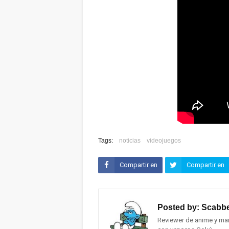
Tags:
noticias
videojuegos
Compartir en
Compartir en
Facebook
Twitter (X)
Posted by:
Scabbe
Reviewer de anime y man