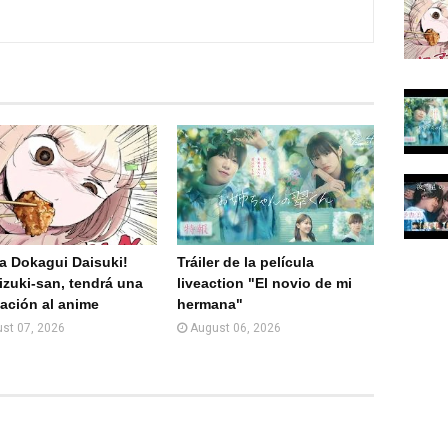
What
Email
sApp
(Web
)
 Dokagui Daisuki!
Tráiler de la película
zuki-san, tendrá una
liveaction "El novio de mi
ación al anime
hermana"
st 07, 2026
August 06, 2026