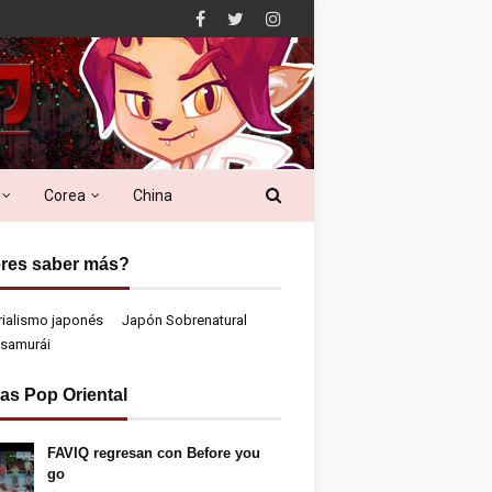
Corea
China
res saber más?
rialismo japonés
Japón Sobrenatural
samurái
ias Pop Oriental
FAVIQ regresan con Before you
go