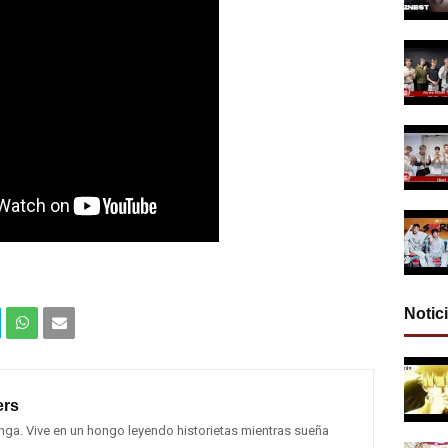
Notic
Com
Com
partir
partir
rs
en
por
ga. Vive en un hongo leyendo historietas mientras sueña