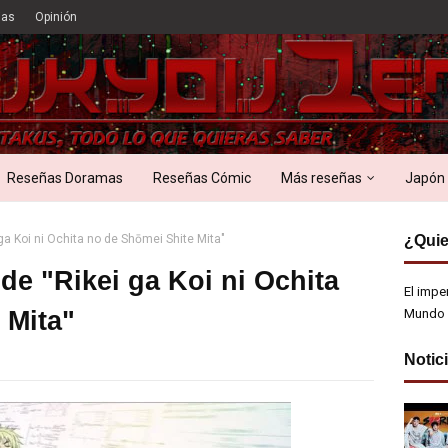
ias
Opinión
Reseñas Doramas
Reseñas Cómic
Más reseñas
Japón
ga Koi ni Ochita no de Shōmei Shite Mita"
¿Quie
de "Rikei ga Koi ni Ochita
El impe
 Mita"
Mundo 
Notic