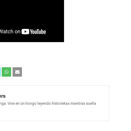
Com
Com
partir
partir
rs
en
por
ga. Vive en un hongo leyendo historietas mientras sueña
What
Email
sApp
(Web