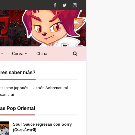
Corea
China
res saber más?
rialismo japonés
Japón Sobrenatural
samurái
ias Pop Oriental
Sour Sauce regresan con Sorry
(ฉันขอโทษที)