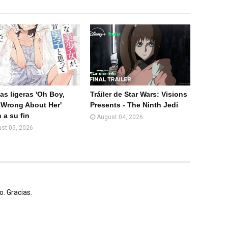
)
as ligeras 'Oh Boy,
Tráiler de Star Wars: Visions
 Wrong About Her'
Presents - The Ninth Jedi
 a su fin
August 04, 2026
st 05, 2026
. Gracias.