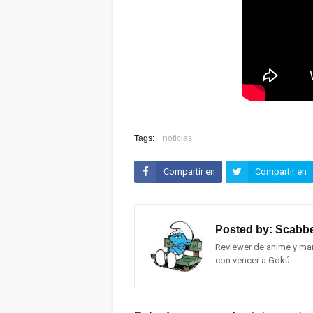
Tags:
noticias
Compartir en
Compartir en
Facebook
Twitter (X)
Posted by:
Scabbe
Reviewer de anime y man
con vencer a Gokú.