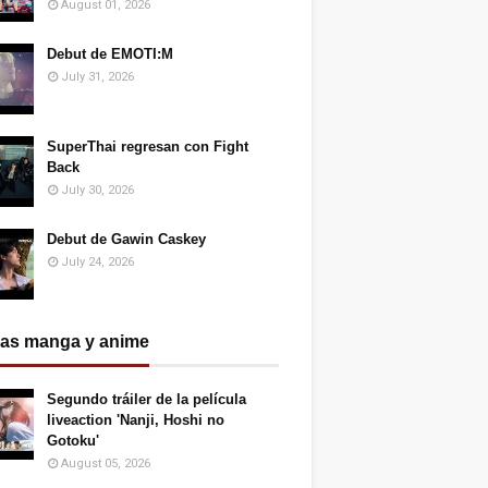
August 01, 2026
Debut de EMOTI:M
July 31, 2026
SuperThai regresan con Fight
Back
July 30, 2026
Debut de Gawin Caskey
July 24, 2026
ias manga y anime
Segundo tráiler de la película
liveaction 'Nanji, Hoshi no
Gotoku'
August 05, 2026