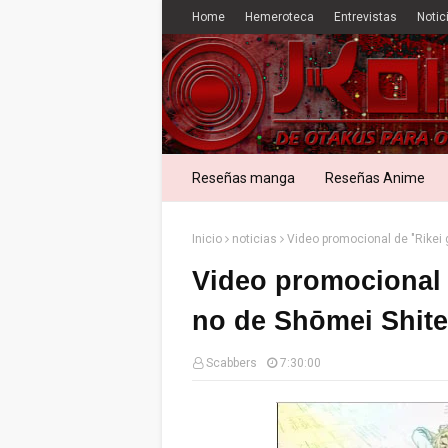
Home
Hemeroteca
Entrevistas
Notic
Reseñas manga
Reseñas Anime
Inicio
noticias
Video promocional de "Rikei 
Video promocional 
no de Shōmei Shite
Scabbers
7:30:00