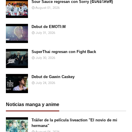
Sour Sauce regresan con Sorry (ฉันขอโทษที)
August 01, 2026
Debut de EMOTI:M
July 31, 2026
SuperThai regresan con Fight Back
July 30, 2026
Debut de Gawin Caskey
July 24, 2026
Noticias manga y anime
Tráiler de la película liveaction "El novio de mi
hermana"
August 06, 2026