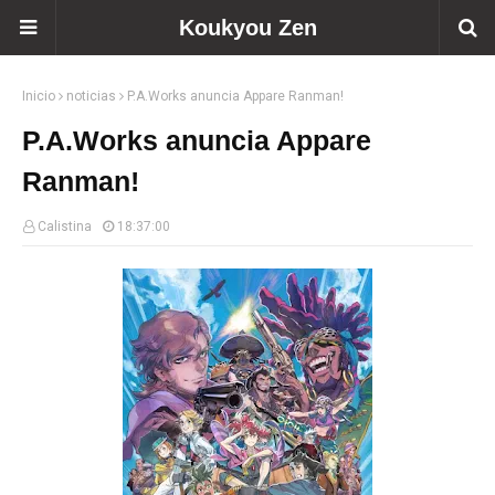
Koukyou Zen
Inicio
noticias
P.A.Works anuncia Appare Ranman!
P.A.Works anuncia Appare
Ranman!
Calistina
18:37:00