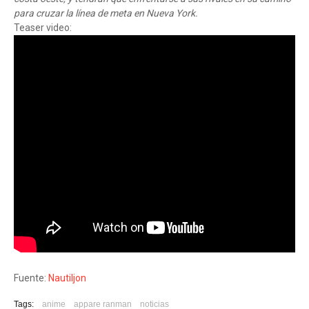
para cruzar la línea de meta en Nueva York.
Teaser video:
Fuente:
Nautiljon
Tags:
anime
appare ranman
noticias