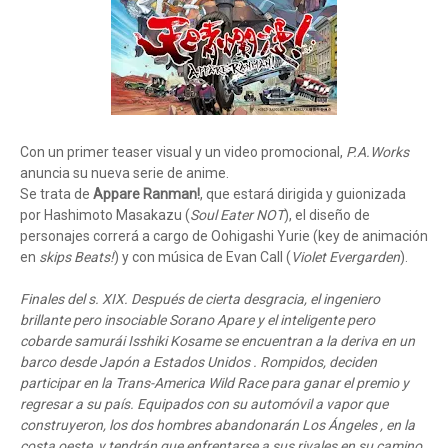
Con un primer teaser visual y un video promocional,
P.A.Works
anuncia su nueva serie de anime.
Se trata de
Appare Ranman!
, que estará dirigida y guionizada
por Hashimoto Masakazu (
Soul Eater NOT
), el diseño de
personajes correrá a cargo de Oohigashi Yurie (key de animación
en
skips Beats!
) y con música de Evan Call (
Violet Evergarden
).
Finales del s. XIX. Después de cierta desgracia, el ingeniero
brillante pero insociable Sorano Apare y el inteligente pero
cobarde samurái Isshiki Kosame se encuentran a la deriva en un
barco desde Japón a Estados Unidos . Rompidos, deciden
participar en la Trans-America Wild Race para ganar el premio y
regresar a su país. Equipados con su automóvil a vapor que
construyeron, los dos hombres abandonarán Los Ángeles , en la
costa oeste, y tendrán que enfrentarse a sus rivales en su camino