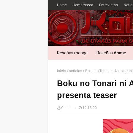
Home
Hemeroteca
Entrevistas
Notic
Reseñas manga
Reseñas Anime
Inicio
noticias
Boku no Tonari ni Ankoku Ha
Boku no Tonari ni 
presenta teaser
Calistina
12:13:00