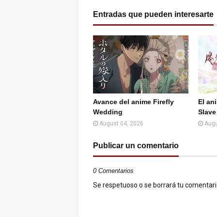
Facebook
Twitter (X)
Entradas que pueden interesarte
Avance del anime Firefly
El an
Wedding
Slave
August 04, 2026
Augu
Publicar un comentario
0 Comentarios
Se respetuoso o se borrará tu comentario