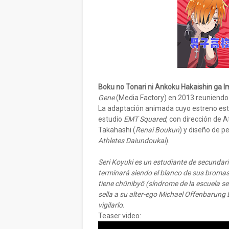
Boku no Tonari ni Ankoku Hakaishin ga 
Gene
(Media Factory) en 2013 reuniendo 
La adaptación animada cuyo estreno está
estudio
EMT Squared
, con dirección de 
Takahashi (
Renai Boukun
) y diseño de 
Athletes Daiundoukai
).
Seri Koyuki es un estudiante de secundar
terminará siendo el blanco de sus broma
tiene chūnibyō (síndrome de la escuela s
sella a su alter-ego Michael Offenbarung D
vigilarlo.
Teaser video: