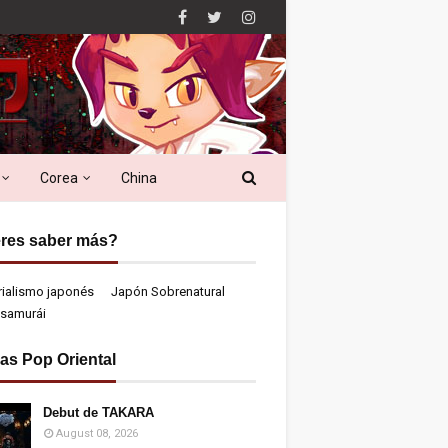
Corea
China
res saber más?
rialismo japonés
Japón Sobrenatural
samurái
ias Pop Oriental
Debut de TAKARA
August 08, 2026