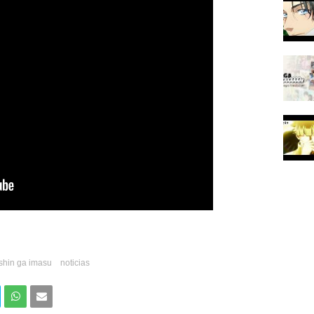
ishin ga imasu
noticias