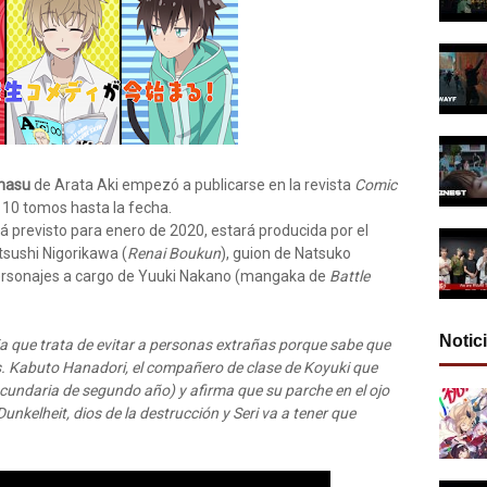
Imasu
de Arata Aki empezó a publicarse en la revista
Comic
10 tomos hasta la fecha.
 previsto para enero de 2020, estará producida por el
Atsushi Nigorikawa (
Renai Boukun
), guion de Natsuko
personajes a cargo de Yuuki Nakano (mangaka de
Battle
Notic
ia que trata de evitar a personas extrañas porque sabe que
s. Kabuto Hanadori, el compañero de clase de Koyuki que
ecundaria de segundo año) y afirma que su parche en el ojo
unkelheit, dios de la destrucción y Seri va a tener que