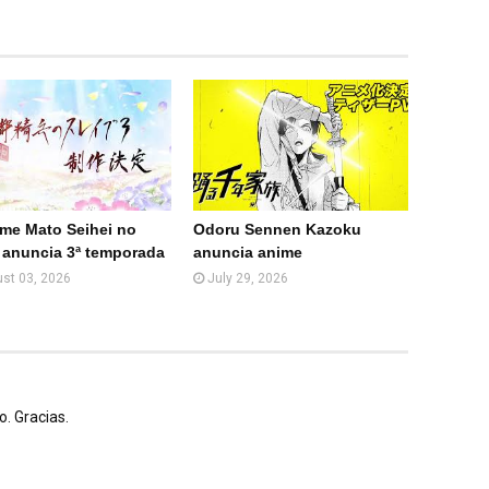
Com
Com
partir
partir
en
por
What
Email
sApp
(Web
)
ime Mato Seihei no
Odoru Sennen Kazoku
 anuncia 3ª temporada
anuncia anime
st 03, 2026
July 29, 2026
. Gracias.