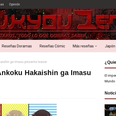
ias
Opinión
Reseñas Doramas
Reseñas Cómic
Más reseñas
Japón
kaishin ga Imasu presenta teaser
¿Quie
Ankoku Hakaishin ga Imasu
El impe
Mundo 
Notic