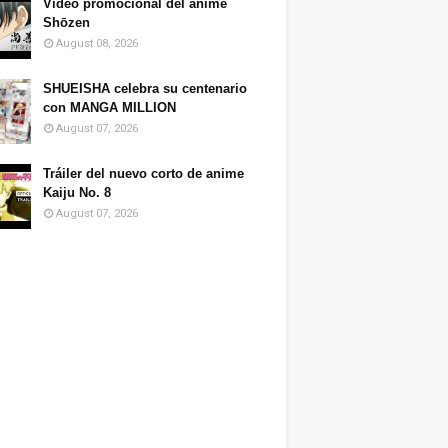
Video promocional del anime
Shōzen
August 08, 2026
SHUEISHA celebra su centenario
con MANGA MILLION
August 07, 2026
Tráiler del nuevo corto de anime
Kaiju No. 8
August 07, 2026