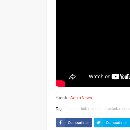
Fuente:
Adala News
Tags:
anime
boku no tonari ni ankoku haka
Compartir en
Compartir en