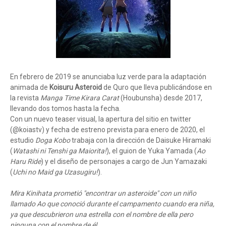
En febrero de 2019 se anunciaba luz verde para la adaptación
animada de
Koisuru Asteroid
de Quro que lleva publicándose en
la revista
Manga Time Kirara Carat
(Houbunsha) desde 2017,
llevando dos tomos hasta la fecha.
Con un nuevo teaser visual, la apertura del sitio en twitter
(@koiastv) y fecha de estreno prevista para enero de 2020, el
estudio
Doga Kobo
trabaja con la dirección de Daisuke Hiramaki
(
Watashi ni Tenshi ga Maiorita!
), el guion de Yuka Yamada (
Ao
Haru Ride
) y el diseño de personajes a cargo de Jun Yamazaki
(
Uchi no Maid ga Uzasugiru!
).
Mira Kinihata prometió "encontrar un asteroide" con un niño
llamado Ao que conoció durante el campamento cuando era niña,
ya que descubrieron una estrella con el nombre de ella pero
ninguna con el nombre de él.