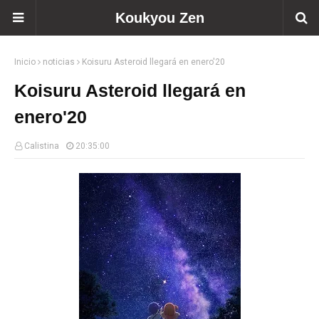
Koukyou Zen
Inicio
noticias
Koisuru Asteroid llegará en enero'20
Koisuru Asteroid llegará en
enero'20
Calistina
20:35:00