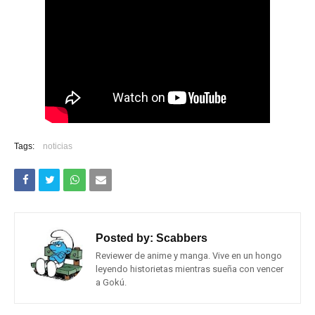
Tags:
noticias
Posted by:
Scabbers
Reviewer de anime y manga. Vive en un hongo
leyendo historietas mientras sueña con vencer
a Gokú.