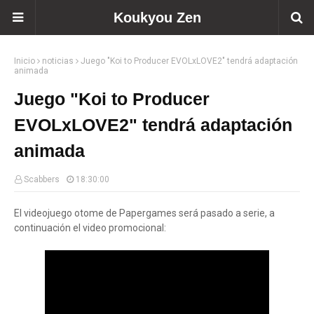
Koukyou Zen
Inicio
noticias
Juego "Koi to Producer EVOLxLOVE2" tendrá adaptación
animada
Juego "Koi to Producer
EVOLxLOVE2" tendrá adaptación
animada
Scabbers
18:30:00
El videojuego otome de Papergames será pasado a serie, a
continuación el video promocional: