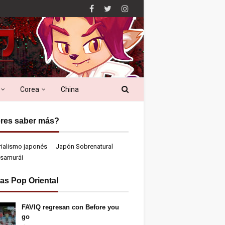
Corea
China
res saber más?
rialismo japonés
Japón Sobrenatural
samurái
ias Pop Oriental
FAVIQ regresan con Before you
go