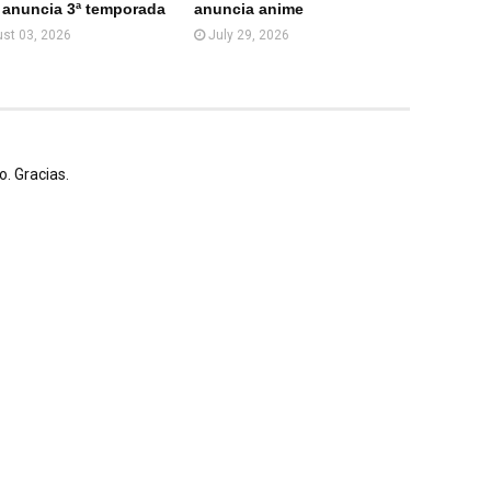
 anuncia 3ª temporada
anuncia anime
st 03, 2026
July 29, 2026
. Gracias.