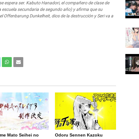
se espera ser. Kabuto Hanadori, el compañero de clase de
a escuela secundaria de segundo año) y afirma que su
ael Offenbarung Dunkelheit, dios de la destrucción y Seri va a
Com
Com
partir
partir
en
por
What
Email
sApp
(Web
)
ime Mato Seihei no
Odoru Sennen Kazoku