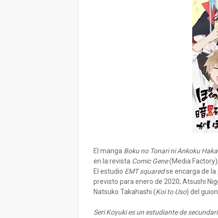
El manga
Boku no Tonari ni Ankoku Haka
en la revista
Comic Gene
(Media Factory),
El estudio
EMT squared
se encarga de la
previsto para enero de 2020; Atsushi Nig
Natsuko Takahashi (
Koi to Uso
) del guion
Seri Koyuki es un estudiante de secundar