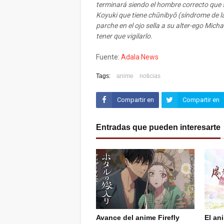
terminará siendo el hombre correcto que 
Koyuki que tiene chūnibyō (síndrome de l
parche en el ojo sella a su alter-ego Mich
tener que vigilarlo.
Fuente:
Adala News
Tags:
anime
noticias
Compartir en
Compartir en
Facebook
Twitter (X)
Entradas que pueden interesarte
Avance del anime Firefly
El an