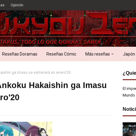
ias
Opinión
Reseñas Doramas
Reseñas Cómic
Más reseñas
Japón
kaishin ga Imasu se estrenará en enero'20
¿Quie
Ankoku Hakaishin ga Imasu
El impe
ro'20
Mundo 
Notic