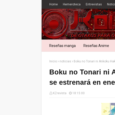
Home
Hemeroteca
Entrevistas
Notic
Reseñas manga
Reseñas Anime
Inicio
noticias
Boku no Tonari ni Ankoku Ha
Boku no Tonari ni 
se estrenará en ene
KZrevista
18:15:00