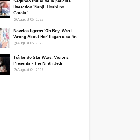
Segundo tráiler de la película
liveaction 'Nanji, Hoshi no
Gotoku'
August 05, 2026
Novelas ligeras 'Oh Boy, Was I
Wrong About Her' llegan a su fin
August 05, 2026
Tráiler de Star Wars: Visions
Presents - The Ninth Jedi
August 04, 2026