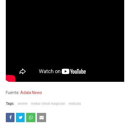
Fuente:
Adala News
Tags:
anime
isekai cheat magician
noticias