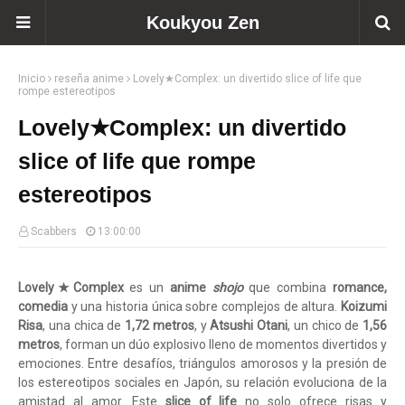
Koukyou Zen
Inicio
reseña anime
Lovely★Complex: un divertido slice of life que
rompe estereotipos
Lovely★Complex: un divertido
slice of life que rompe
estereotipos
Scabbers
13:00:00
Lovely★Complex
es un
anime
shojo
que combina
romance,
comedia
y una historia única sobre complejos de altura.
Koizumi
Risa
, una chica de
1,72 metros
, y
Atsushi Otani
, un chico de
1,56
metros
, forman un dúo explosivo lleno de momentos divertidos y
emociones. Entre desafíos, triángulos amorosos y la presión de
los estereotipos sociales en Japón, su relación evoluciona de la
amistad al amor. Este
slice of life
no solo ofrece risas y