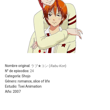
Nombre original:
ラブ★コン (
Rabu Kon
)
N° de episodios:
24
Categoría:
Shojo
Género:
romance, slice of life
Estudio:
Toei Animation
Año:
2007