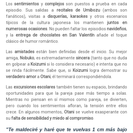
Los
sentimientos
y
complejos
son puestos a prueba en cada
episodio. Sus salidas a
recitales de Umibozu
(ambos son
fanáticos), visitas a
disquerías, karaokes
y otros escenarios
típicos de la cultura japonesa los mantienen
juntos en
numerosas ocasiones
. No pueden faltar los episodios
navideños
,
y la
entrega de chocolates en San Valentín
añade el toque
clásico de humor romántico.
Las
amistades
están bien definidas desde el inicio. Su mejor
amiga,
Nobuko
, es extremadamente
sincera
(tanto que no duda
en golpear a
Koizumi
si lo considera necesario) e intenta que no
se rinda fácilmente. Sabe que, si
Koizumi
logra demostrar su
verdadero amor
a
Otani
, él terminará correspondiéndola.
Las
excursiones escolares
también tienen su espacio, brindando
oportunidades para que la pareja pase más tiempo a solas.
Mientras no piensan en sí mismos como pareja, se divierten,
pero cuando los sentimientos afloran, la tensión entre ellos
crece. En algunos momentos,
Otani
se vuelve exasperante con
su
falta de sensibilidad y miedo al compromiso
.
"Te maldeciré y haré que te vuelvas 1 cm más bajo