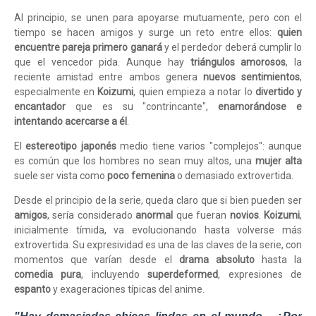
Al principio, se unen para apoyarse mutuamente, pero con el
tiempo se hacen amigos y surge un reto entre ellos:
quien
encuentre pareja primero ganará
y el perdedor deberá cumplir lo
que el vencedor pida. Aunque hay
triángulos amorosos
, la
reciente amistad entre ambos genera
nuevos sentimientos
,
especialmente en
Koizumi
, quien empieza a notar lo
divertido y
encantador
que es su "contrincante",
enamorándose e
intentando acercarse a él
.
El
estereotipo japonés
medio tiene varios "complejos": aunque
es común que los hombres no sean muy altos, una
mujer alta
suele ser vista como
poco femenina
o demasiado extrovertida.
Desde el principio de la serie, queda claro que si bien pueden ser
amigos
, sería considerado
anormal
que fueran
novios
.
Koizumi
,
inicialmente tímida, va evolucionando hasta volverse más
extrovertida. Su expresividad es una de las claves de la serie, con
momentos que varían desde el
drama absoluto
hasta la
comedia pura
, incluyendo
superdeformed
, expresiones de
espanto
y exageraciones típicas del anime.