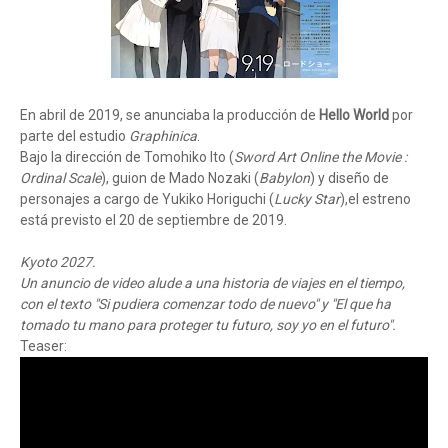
En abril de 2019, se anunciaba la producción de
Hello World
por
parte del estudio
Graphinica
.
Bajo la dirección de Tomohiko Ito (
Sword Art Online the Movie :
Ordinal Scale
), guion de Mado Nozaki (
Babylon
) y diseño de
personajes a cargo de Yukiko Horiguchi (
Lucky Star
),el estreno
está previsto el 20 de septiembre de 2019.
Kyoto 2027.
Un anuncio de video alude a una historia de viajes en el tiempo,
con el texto "Si pudiera comenzar todo de nuevo" y "El que ha
tomado tu mano para proteger tu futuro, soy yo en el futuro".
Teaser: