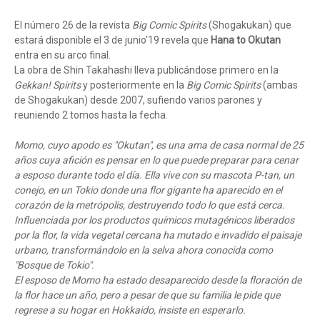
El número 26 de la revista
Big Comic Spirits
(Shogakukan) que
estará disponible el 3 de junio'19 revela que
Hana to Okutan
entra en su arco final.
La obra de Shin Takahashi lleva publicándose primero en la
Gekkan! Spirits
y posteriormente en la
Big Comic Spirits
(ambas
de Shogakukan) desde 2007, sufiendo varios parones y
reuniendo 2 tomos hasta la fecha.
Momo, cuyo apodo es "Okutan", es una ama de casa normal de 25
años cuya afición es pensar en lo que puede preparar para cenar
a esposo durante todo el día. Ella vive con su mascota P-tan, un
conejo, en un Tokio donde una flor gigante ha aparecido en el
corazón de la metrópolis, destruyendo todo lo que está cerca.
Influenciada por los productos químicos mutagénicos liberados
por la flor, la vida vegetal cercana ha mutado e invadido el paisaje
urbano, transformándolo en la selva ahora conocida como
"Bosque de Tokio".
El esposo de Momo ha estado desaparecido desde la floración de
la flor hace un año, pero a pesar de que su familia le pide que
regrese a su hogar en Hokkaido, insiste en esperarlo.