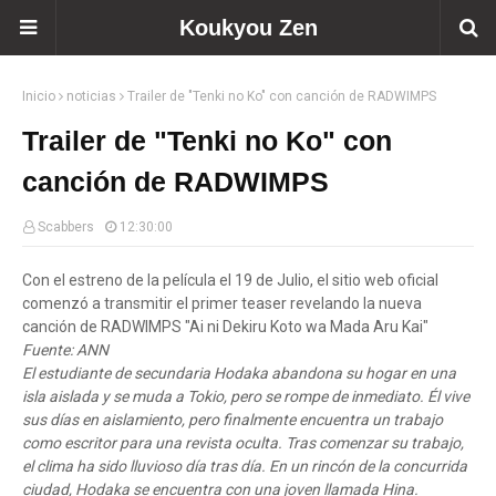
Koukyou Zen
Inicio
noticias
Trailer de "Tenki no Ko" con canción de RADWIMPS
Trailer de "Tenki no Ko" con
canción de RADWIMPS
Scabbers
12:30:00
Con el estreno de la película el 19 de Julio, el sitio web oficial
comenzó a transmitir el primer teaser revelando la nueva
canción de RADWIMPS "Ai ni Dekiru Koto wa Mada Aru Kai"
Fuente: ANN
El estudiante de secundaria Hodaka abandona su hogar en una
isla aislada y se muda a Tokio, pero se rompe de inmediato. Él vive
sus días en aislamiento, pero finalmente encuentra un trabajo
como escritor para una revista oculta. Tras comenzar su trabajo,
el clima ha sido lluvioso día tras día. En un rincón de la concurrida
ciudad, Hodaka se encuentra con una joven llamada Hina.