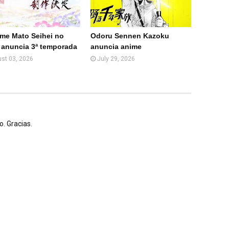
(Web
)
ime Mato Seihei no
Odoru Sennen Kazoku
 anuncia 3ª temporada
anuncia anime
st 03, 2026
July 29, 2026
. Gracias.