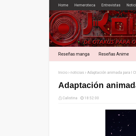
Home
Hemeroteca
Entrevistas
Notic
Reseñas manga
Reseñas Anime
Inicio
noticias
Adaptación animada para I 
Adaptación animad
Calistina
18:52:00