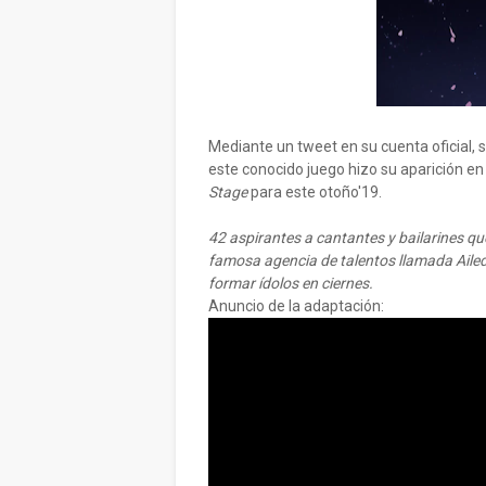
Mediante un tweet en su cuenta oficial,
este conocido juego hizo su aparición en
Stage
para este otoño'19.
42 aspirantes a cantantes y bailarines qu
famosa agencia de talentos llamada Ailed
formar ídolos en ciernes.
Anuncio de la adaptación: