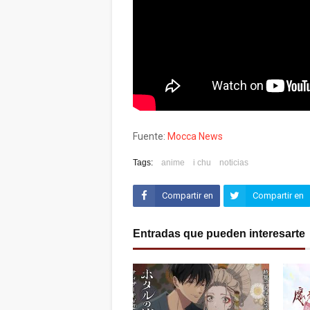
Fuente:
Mocca News
Tags:
anime
i chu
noticias
Compartir en
Compartir en
Facebook
Twitter (X)
Entradas que pueden interesarte