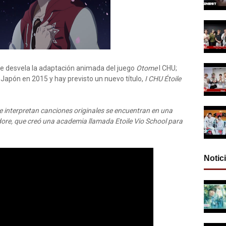
 se desvela la adaptación animada del juego
Otome
I CHU;
 Japón en 2015 y hay previsto un nuevo título,
I CHU Étoile
e interpretan canciones originales se encuentran en una
ore, que creó una academia llamada Etoile Vio School para
Notic