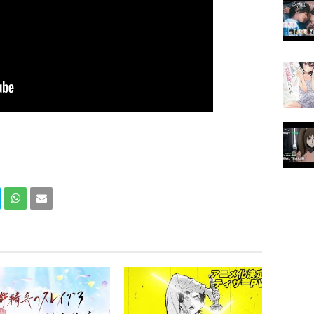
Com
Com
partir
partir
en
por
What
Email
sApp