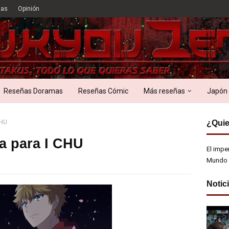
ias
Opinión
Reseñas Doramas
Reseñas Cómic
Más reseñas
Japón
CHU
¿Quie
a para I CHU
El impe
Mundo 
Notic