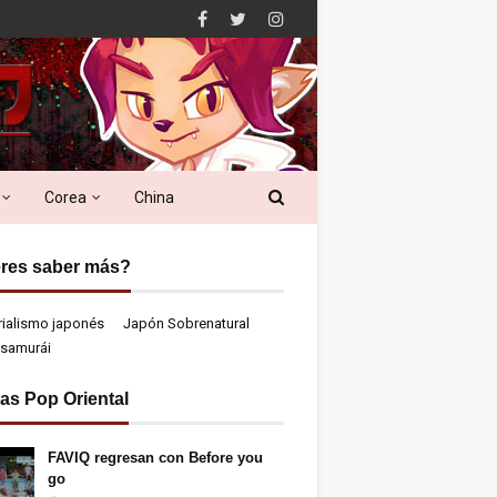
Corea
China
res saber más?
rialismo japonés
Japón Sobrenatural
samurái
ias Pop Oriental
FAVIQ regresan con Before you
go