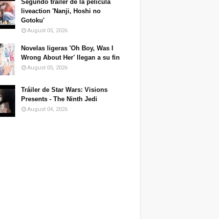
Segundo tráiler de la película
liveaction 'Nanji, Hoshi no
Gotoku'
August 05, 2026
Novelas ligeras 'Oh Boy, Was I
Wrong About Her' llegan a su fin
August 05, 2026
Tráiler de Star Wars: Visions
Presents - The Ninth Jedi
August 04, 2026