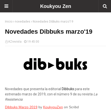
Koukyou Zen
Inicio
novedades
Novedades Dibbuks marzo'19
Novedades Dibbuks marzo'19
KZrevista
19:45:00
Novedades que presenta la editorial
Dibbuks
para este
estrenado marzo de 2019, con el número 9 de su revista
La
Resistencia
:
Dibbuks Marzo 2019
by
KoukyouZen
on Scribd