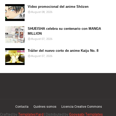
Video promocional del anime Shōzen
August 08, 2026
SHUEISHA celebra su centenario con MANGA
MILLION
August 07, 2026
Tráiler del nuevo corto de anime Kaiju No. 8
August 07, 2026
Contacta
Quiénes somos
Licencia Creative Commons
Crafted by
TemplatesYard
| Distributed by
Gooyaabi Templates