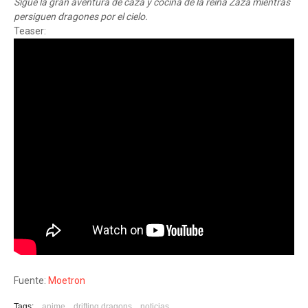
Sigue la gran aventura de caza y cocina de la reina Zaza mientras
persiguen dragones por el cielo.
Teaser:
Fuente:
Moetron
Tags:
anime
drifting dragons
noticias