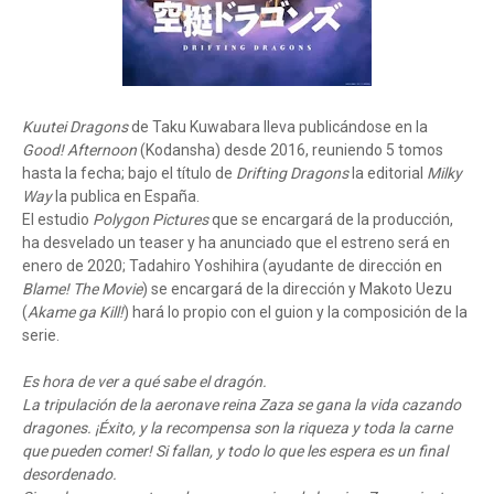
Kuutei Dragons
de Taku Kuwabara lleva publicándose en la
Good! Afternoon
(Kodansha) desde 2016, reuniendo 5 tomos
hasta la fecha; bajo el título de
Drifting Dragons
la editorial
Milky
Way
la publica en España.
El estudio
Polygon Pictures
que se encargará de la producción,
ha desvelado un teaser y ha anunciado que el estreno será en
enero de 2020; Tadahiro Yoshihira (ayudante de dirección en
Blame! The Movie
) se encargará de la dirección y Makoto Uezu
(
Akame ga Kill!
) hará lo propio con el guion y la composición de la
serie.
Es hora de ver a qué sabe el dragón.
La tripulación de la aeronave reina Zaza se gana la vida cazando
dragones. ¡Éxito, y la recompensa son la riqueza y toda la carne
que pueden comer! Si fallan, y todo lo que les espera es un final
desordenado.