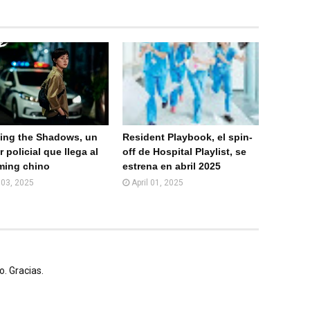
partir
partir
en
por
What
Email
sApp
(Web
)
ing the Shadows, un
Resident Playbook, el spin-
er policial que llega al
off de Hospital Playlist, se
ming chino
estrena en abril 2025
l 03, 2025
April 01, 2025
. Gracias.