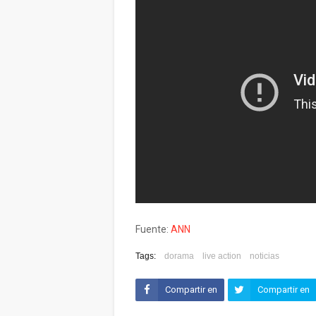
Fuente:
ANN
Tags:
dorama
live action
noticias
Compartir en
Compartir en
Facebook
Twitter (X)