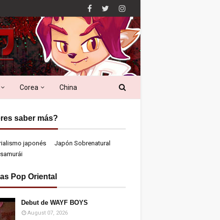
Corea
China
res saber más?
rialismo japonés
Japón Sobrenatural
samurái
ias Pop Oriental
Debut de WAYF BOYS
August 07, 2026