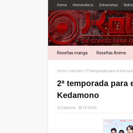
Home
Hemeroteca
Entrevistas
Notic
Reseñas manga
Reseñas Anime
Inicio
noticias
2ª temporada para el live a
2ª temporada para e
Kedamono
Calistina
18:34:00