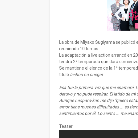
La obra de Miyako Sugiyama se publicó 
reuniendo 10 tomos.
La adaptación a live action arrancó en 20
tendrá 2ª temporada que dará comienzo 
Se mantiene el elenco de la 1ª temporad
título
Isshou no onegai
.
Esa fue la primera vez que me enamoré. L
detuvo y no pude respirar. El latido de mi
Aunque Leopard-kun me dijo "quiero estar
amor tiene muchas dificultades ... es tie
sentimientos por él. Lo siento ... me enam
Teaser: