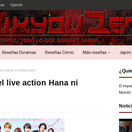
ias
Opinión
Reseñas Doramas
Reseñas Cómic
Más reseñas
Japón
ction Hana ni Kedamono
¿Quie
l live action Hana ni
El impe
Mundo 
Notic