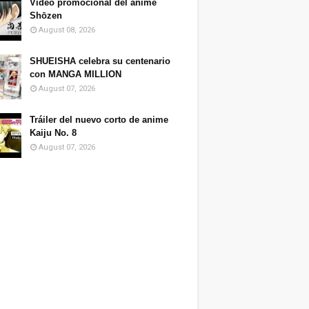
Video promocional del anime
Shōzen
August 08, 2026
SHUEISHA celebra su centenario
con MANGA MILLION
August 07, 2026
Tráiler del nuevo corto de anime
Kaiju No. 8
August 07, 2026