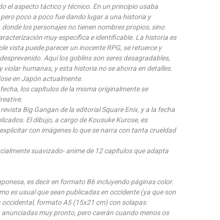
odo el aspecto táctico y técnico. En un principio usaba
pero poco a poco fue dando lugar a una historia y
 donde los personajes no tienen nombres propios, sino
aracterización muy específica e identificable. La historia es
mple vista puede parecer un inocente RPG, se retuerce y
 desprevenido. Aquí los goblins son seres desagradables,
y violar humanas, y esta historia no se ahorra en detalles.
ose en Japón actualmente.
fecha, los capítulos de la misma originalmente se
reative.
 revista Big Gangan de la editorial Square Enix, y a la fecha
licados. El dibujo, a cargo de Kousuke Kurose, es
explicitar con imágenes lo que se narra con tanta crueldad
rcialmente suavizado- anime de 12 capítulos que adapta
japonesa, es decir en formato B6 incluyendo páginas color.
omo es usual que sean publicadas en occidente (ya que son
ra occidental, formato A5 (15x21 cm) con solapas.
n anunciadas muy pronto, pero caerán cuando menos os