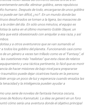
entemente sencilla: eliminar goblins, seres repulsivos
 niño humano. Después de todo, encargarse de unos goblins
no puede ser tan difícil, ¿no?. En un mundo donde las
ruos desaforados se toman a la ligera, las masacres de
 la orden del día. En sólo unos minutos, el equipo es
tisa la salva en el último momento Goblin Slayer, un
ta que está obsesionado con aniquilar a esa raza, y así
ambos.
erdotisa y a otros aventureros que se van sumando al
r a todos los goblins del planeta. Funcionando casi como
de un género a veces tan trillado como es el "Fantasy", el
 las cuestiones más "realistas" que esta clase de relatos
uipamiento y una táctica pertinente, lo fácil que es morir
evancia de hacer misiones de bajo nivel para prepararse
 traumático puede dejar cicatrices hasta en la persona
bién arroja un poco de luz y esperanza cuando ensalza las
la tenacidad y la inteligencia pueden ayudar a
omo una serie de novelas de fantasía heroica oscura,
ones de Noboru Kannatuki. La idea se generó en un foro
guntó cómo sería una aventura donde el objetivo principal