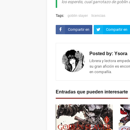
los esperéis, cual garrotazo de gobli
Tags:
goblin slayer
licencias
Compartir en
Compartir en
Facebook
Twitter (X)
Posted by:
Ysora
Librera y lectora emped
su gran afición es encon
en compañía.
Entradas que pueden interesarte