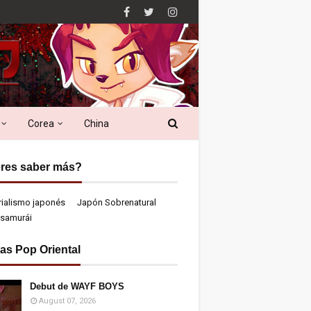
Corea
China
res saber más?
rialismo japonés
Japón Sobrenatural
samurái
ias Pop Oriental
Debut de WAYF BOYS
August 07, 2026