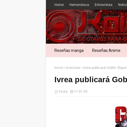
Home
Hemeroteca
Entrevistas
Notic
Reseñas manga
Reseñas Anime
Inicio
licencias
Ivrea publicará Goblin Slayer
Ivrea publicará Gob
Ysora
11:01:00