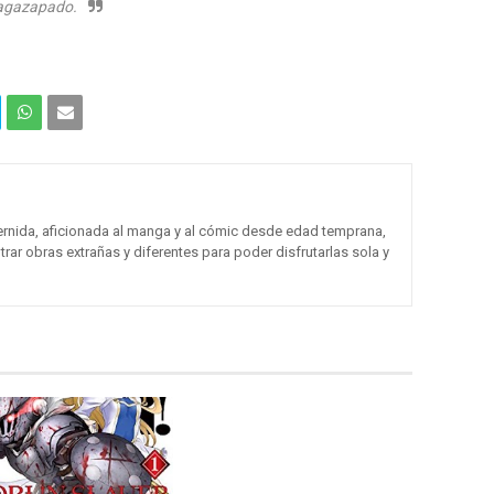
n agazapado.
Com
Com
partir
partir
en
por
ernida, aficionada al manga y al cómic desde edad temprana,
trar obras extrañas y diferentes para poder disfrutarlas sola y
What
Email
sApp
(Web
)