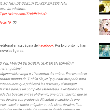
 EL MANGA DE GOBLIN SLAYER EN ESPAÑA!!
das más adelante.
7
pic.twitter.com/5H89h3s6cO
de 2019
editorial en su página de
Facebook
. Por lo pronto no han
novelas ligeras:
S Y EL MANGA DE GOBLIN SLAYER EN ESPAÑA!!
matar goblins".
 páginas del manga o 10 minutos del anime. Eso es todo lo
turbador mundo de “Goblin Slayer” y quedar atrapado para
mente anuncia que publicará las novelas y el manga!!
le vista parece un completo estereotipo, aventureros de
ilidades buscan unirse al Gremio, una organización que se
ones de diversos grados de dificultad a cambio de una
ser escolta, hasta aniquilar a toda clase de alimañas.
otisa recién salida del convento decide unirse a un