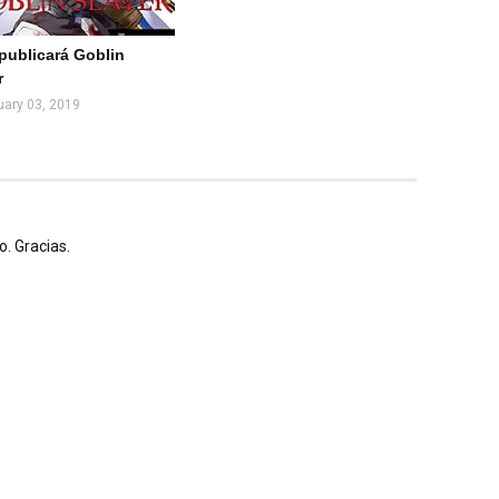
 publicará Goblin
r
uary 03, 2019
. Gracias.