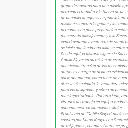
grupo de novatos para una misión apar
pero con el tamaño y la fuerza de un
de pacotilla aunque seas principiante 
misiones superarriesgadas y los monst
personas con poca preparación están a
masacrado salvajemente y a la Sacerdo
experimentado aventurero de rango pla
se inicia una incómoda alianza entre 
Desde aquí, la historia sigue a la Sac
Goblin Slayer en su misión de erradica
una deconstrucción de los mecanismos 
autor se encarga de dejar en evidencia
suele abandonar, como tener un buen eq
si se va sin cuidado, la verdadera rel
para las peligrosas, y cómo un pasado
más imperturbable. Por otro lado, tam
virtudes del trabajo en equipo y cómo 
sobreponerse en situaciones límite.
El universo de “Goblin Slayer” nació c
escritas por Kumo Kagyu con ilustraci
de rol japonés, cuando el autor se pre