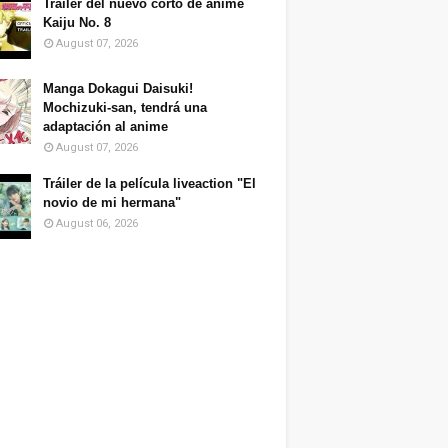
Tráiler del nuevo corto de anime
Kaiju No. 8
August 07, 2026
Manga Dokagui Daisuki!
Mochizuki-san, tendrá una
adaptación al anime
August 07, 2026
Tráiler de la película liveaction "El
novio de mi hermana"
August 06, 2026