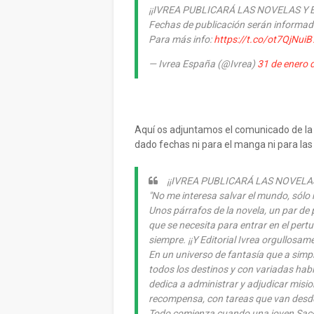
¡¡IVREA PUBLICARÁ LAS NOVELAS Y
Fechas de publicación serán informa
Para más info:
https://t.co/ot7QjNuiB
— Ivrea España (@Ivrea)
31 de enero 
Aquí os adjuntamos el comunicado de la 
dado fechas ni para el manga ni para las 
¡¡IVREA PUBLICARÁ LAS NOVELA
"No me interesa salvar el mundo, sólo 
Unos párrafos de la novela, un par de
que se necesita para entrar en el per
siempre. ¡¡Y Editorial Ivrea orgullosa
En un universo de fantasía que a simp
todos los destinos y con variadas hab
dedica a administrar y adjudicar misi
recompensa, con tareas que van desde 
Todo comienza cuando una joven Sacerd