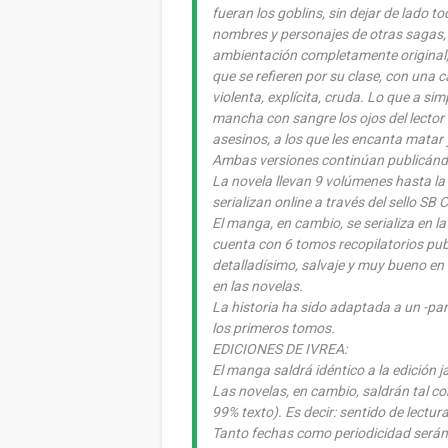
fueran los goblins, sin dejar de lado t
nombres y personajes de otras sagas, 
ambientación completamente original,
que se refieren por su clase, con una c
violenta, explícita, cruda. Lo que a si
mancha con sangre los ojos del lector
asesinos, a los que les encanta matar 
Ambas versiones continúan publicánd
La novela llevan 9 volúmenes hasta la 
serializan online a través del sello SB C
El manga, en cambio, se serializa en la
cuenta con 6 tomos recopilatorios pub
detalladísimo, salvaje y muy bueno en 
en las novelas.
La historia ha sido adaptada a un -pa
los primeros tomos.
EDICIONES DE IVREA:
El manga saldrá idéntico a la edición 
Las novelas, en cambio, saldrán tal c
99% texto). Es decir: sentido de lectu
Tanto fechas como periodicidad será