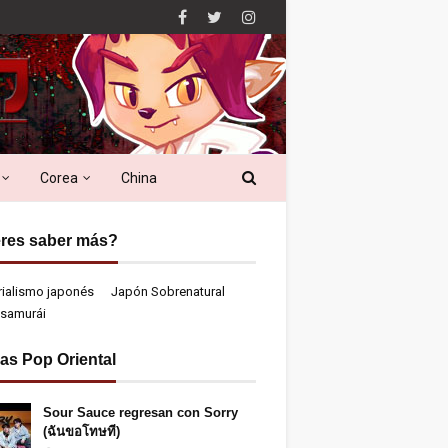
Corea
China
res saber más?
rialismo japonés
Japón Sobrenatural
samurái
ias Pop Oriental
Sour Sauce regresan con Sorry
(ฉันขอโทษที)