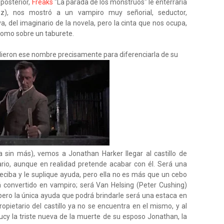
 posterior,
Freaks
"La parada de los monstruos" le enterraría
z), nos mostró a un vampiro muy señorial, seductor,
iva, del imaginario de la novela, pero la cinta que nos ocupa,
 como sobre un taburete.
 dieron ese nombre precisamente para diferenciarla de su
a sin más), vemos a Jonathan Harker llegar al castillo de
ario, aunque en realidad pretende acabar con él. Será una
ciba y le suplique ayuda, pero ella no es más que un cebo
á convertido en vampiro; será Van Helsing (Peter Cushing)
pero la única ayuda que podrá brindarle será una estaca en
propietario del castillo ya no se encuentra en el mismo, y al
Lucy la triste nueva de la muerte de su esposo Jonathan, la