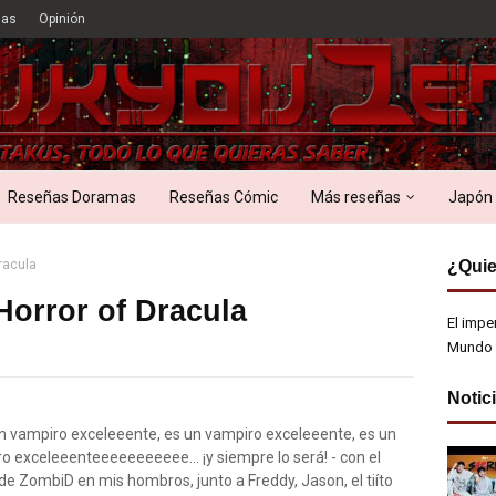
ias
Opinión
Reseñas Doramas
Reseñas Cómic
Más reseñas
Japón
Dracula
¿Quie
 Horror of Dracula
El impe
Mundo 
Notic
 vampiro exceleeente, es un vampiro exceleeente, es un
o exceleeenteeeeeeeeeee... ¡y siempre lo será! - con el
de ZombiD en mis hombros, junto a Freddy, Jason, el tiíto