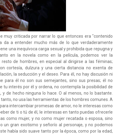
muy criticada por narrar lo que entonces era "contenido
obra da a entender mucho más de lo que verdaderamente
iene una inequívoca carga sexual y prohibida que repugna y
 Tanto en la novela como en la película, podemos ver la
resto de hombres, en especial al dirigirse a las féminas;
on cortesía, dulzura y una cierta distancia no exenta de
ación, la seducción y el deseo. Para él, no hay discusión ni
ue para él no son sus semejantes, sino sus presas; él no
 tu interés por él y ordena, no contempla la posibilidad de
, y de hecho ninguna lo hace. O al menos, no lo bastante.
 tanto, no usa las herramientas de los hombres comunes. A
ni para intercambiar promesas de amor, no le interesas como
beber de ti o tú de él, le interesas en tanto puedas ofrecerle
esas como mujer, y no como mujer recatada o esposa, sino
o un gran exotismo y señorío al personaje, y no podemos
ste había sido suave tanto por la época, como por la edad,