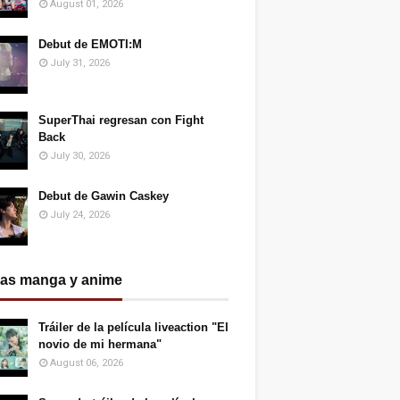
August 01, 2026
Debut de EMOTI:M
July 31, 2026
SuperThai regresan con Fight
Back
July 30, 2026
Debut de Gawin Caskey
July 24, 2026
ias manga y anime
Tráiler de la película liveaction "El
novio de mi hermana"
August 06, 2026