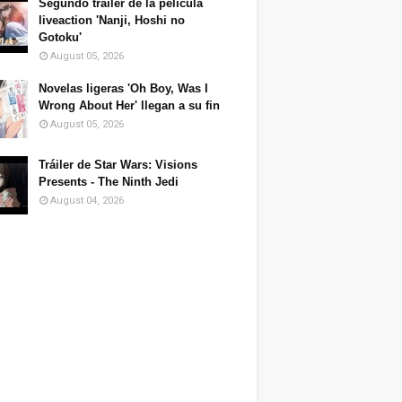
Segundo tráiler de la película
liveaction 'Nanji, Hoshi no
Gotoku'
August 05, 2026
Novelas ligeras 'Oh Boy, Was I
Wrong About Her' llegan a su fin
August 05, 2026
Tráiler de Star Wars: Visions
Presents - The Ninth Jedi
August 04, 2026