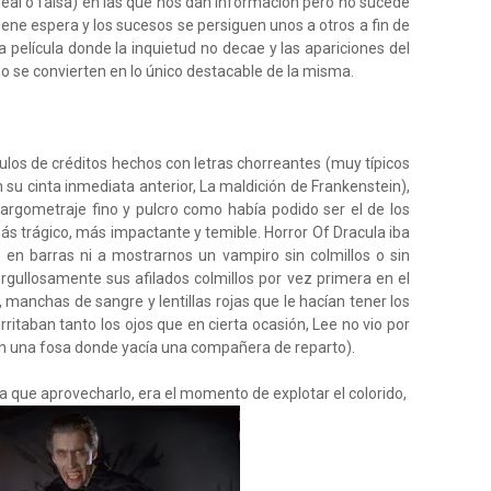
real o falsa) en las que nos dan información pero no sucede
 tiene espera y los sucesos se persiguen unos a otros a fin de
 película donde la inquietud no decae y las apariciones del
o se convierten en lo único destacable de la misma.
ítulos de créditos hechos con letras chorreantes (muy típicos
su cinta inmediata anterior, La maldición de Frankenstein),
rgometraje fino y pulcro como había podido ser el de los
ás trágico, más impactante y temible. Horror Of Dracula iba
 en barras ni a mostrarnos un vampiro sin colmillos o sin
 orgullosamente sus afilados colmillos por vez primera en el
), manchas de sangre y lentillas rojas que le hacían tener los
rritaban tanto los ojos que en cierta ocasión, Lee no vio por
en una fosa donde yacía una compañera de reparto).
 que aprovecharlo, era el momento de explotar el colorido,