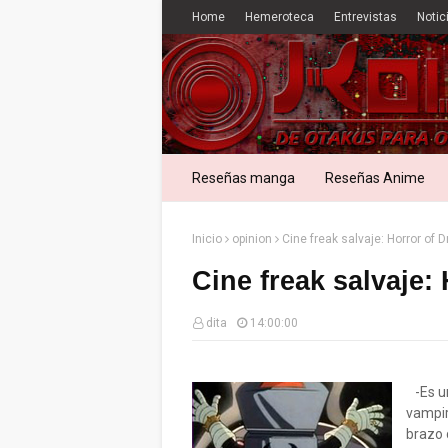
Home
Hemeroteca
Entrevistas
Notic
Reseñas manga
Reseñas Anime
Inicio
opinion
Cine freak salvaje: Horror of 
Cine freak salvaje:
dita
14:00:00
-Es un
vampir
brazo 