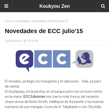
Koukyou Zen
Inicio
novedades
Novedades de ECC julio'15
Novedades de ECC julio'15
KZrevista
19:10:00
El veraano, ya llegó, los mosquitos y el calooooor... Vale, ya paro
de cantar.
En la playiqui, en la piscina, en el parque pero con un buen cómic
en la mano.
ECC Ediciones
nos trae lo más fresco del veranito.
Green Arrow
de Kevin Smith,
Hellblazer
de Azzarello o los nuevos
números de sus mangas
Crows
de H. Takahashi o
Ichi The Killer