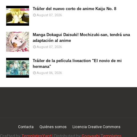
Tráiler del nuevo corto de anime Kaiju No. 8
August 07, 2026
Manga Dokagui Daisuki! Mochizuki-san, tendrá una
adaptación al anime
August 07, 2026
Tráiler de la película liveaction "El novio de mi
hermana"
August 06, 2026
Contacta
Quiénes somos
Licencia Creative Commons
Crafted by
TemplatesYard
| Distributed by
Gooyaabi Templates