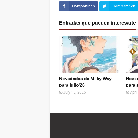
Compartir en
Compartir en
Facebook
Twitter (X)
Entradas que pueden interesarte
Novedades de Milky Way
Noved
para julio'26
para 
July 15, 2026
Apri