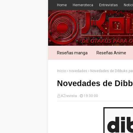
Home
Hemeroteca
Entrevistas
Notic
Reseñas manga
Reseñas Anime
Inicio
novedades
Novedades de Dibbuks par
Novedades de Dibb
KZrevista
19:30:00