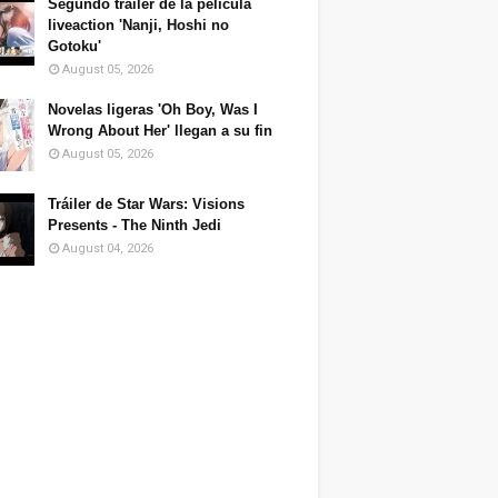
Segundo tráiler de la película
liveaction 'Nanji, Hoshi no
Gotoku'
August 05, 2026
Novelas ligeras 'Oh Boy, Was I
Wrong About Her' llegan a su fin
August 05, 2026
Tráiler de Star Wars: Visions
Presents - The Ninth Jedi
August 04, 2026