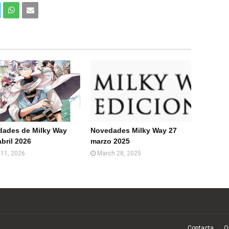
Com
Com
partir
partir
en
por
What
Email
sApp
(Web
)
ades de Milky Way
Novedades Milky Way 27
abril 2026
marzo 2025
l 11, 2026
March 28, 2025
Contacta
Q