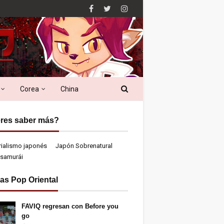
Corea
China
res saber más?
rialismo japonés
Japón Sobrenatural
samurái
ias Pop Oriental
FAVIQ regresan con Before you
go