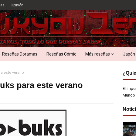
ias
Opinión
Reseñas Doramas
Reseñas Cómic
Más reseñas
Japón
a este verano
¿Quie
uks para este verano
El impe
Mundo 
Notic