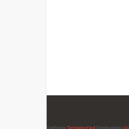
Crafted by
TemplatesYard
| Distributed by
Go