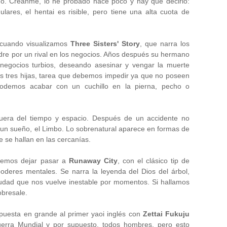
ego. Créanme, lo he probado hace poco y hay que decirlo:
ulares, el hentai es risible, pero tiene una alta cuota de
 cuando visualizamos
Three Sisters' Story
, que narra los
dre por un rival en los negocios. Años después su hermano
negocios turbios, deseando asesinar y vengar la muerte
as tres hijas, tarea que debemos impedir ya que no poseen
odemos acabar con un cuchillo en la pierna, pecho o
uera del tiempo y espacio. Después de un accidente no
un sueño, el Limbo. Lo sobrenatural aparece en formas de
 se hallan en las cercanías.
demos dejar pasar a
Runaway City
, con el clásico tip de
deres mentales. Se narra la leyenda del Dios del árbol,
udad que nos vuelve inestable por momentos. Si hallamos
obresale.
puesta en grande al primer yaoi inglés con
Zettai Fukuju
erra Mundial y por supuesto, todos hombres, pero esto