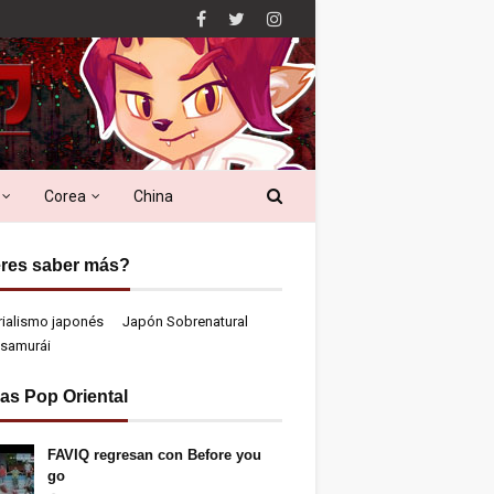
Corea
China
res saber más?
rialismo japonés
Japón Sobrenatural
samurái
ias Pop Oriental
FAVIQ regresan con Before you
go