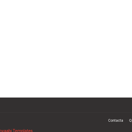
Contacta
Q
oyaabi Templates