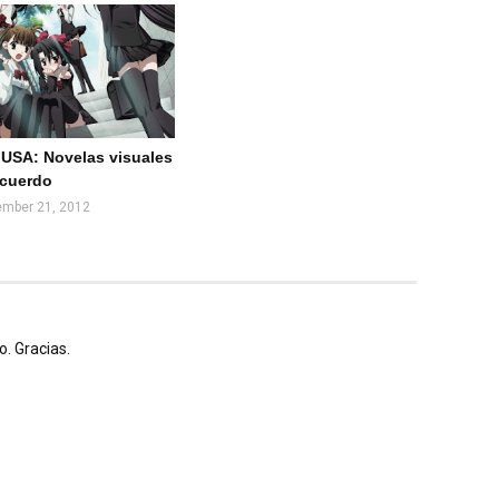
en
por
What
Email
sApp
(Web
)
USA: Novelas visuales
ecuerdo
mber 21, 2012
. Gracias.