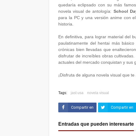
quedaría eclipsado con su más famoso
novela visual de antología:
School Da
para la PC y una versión anime con el 
historia.
En definitiva, para lograr material del 
paulatinamente del hentai más básico 
crónicas bien llevadas que enaltecier
disfrutar de increíbles obras cultivada
actuales del mercado conquistan y sus 
¡Disfruta de alguna novela visual que t
Tags:
jast usa
novela visual
Compartir en
Compartir en
Facebook
Twitter (X)
Entradas que pueden interesarte