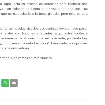
 logro, esto es poseer los derechos para licenciar una
ys
, con paladas de dinero que arrastrarían dos secuelas
que se catapultaría a la fama global... pero esto es otra
bueno, las novelas visuales occidentales tuvieron que pasar
a relatos con ficciones atrapantes, argumentos sólidos y
on enormemente al variado género existente, pudiendo hoy
s. ¿Todo tiempo pasado fue mejor? Para nada, las opciones
gráficos deslumbran.
e atrape! Nos vemos en otro número
Com
Com
partir
partir