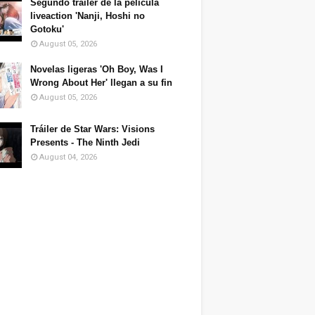
Segundo tráiler de la película
liveaction 'Nanji, Hoshi no
Gotoku'
August 05, 2026
Novelas ligeras 'Oh Boy, Was I
Wrong About Her' llegan a su fin
August 05, 2026
Tráiler de Star Wars: Visions
Presents - The Ninth Jedi
August 04, 2026