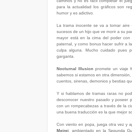
caminos y no es fácil completar el ju
para la actualidad los gráficos son reg
humor y es adictivo.
La trama inocente se va a tomar aire
sucesos de un hijo que ve morir a su pa
mayor está en la cima del poder con 
paternal, y como bonus hacer sufrir a l
culpa alguna. Mucho cuidado pues p
garganta.
Nocturnal Illusion
promete un viaje f
sabemos si estamos en otra dimensión, 
cuentos, sirenas, demonios y bestias que
Y si hablamos de tramas raras no po
desconocer nuestro pasado y poseer po
con un rompecabezas a través de la ci
una buena traducción es la que mejor s
Con viento en popa, juega otra vez y a
Meirei
, ambientado en la Segunda Gu