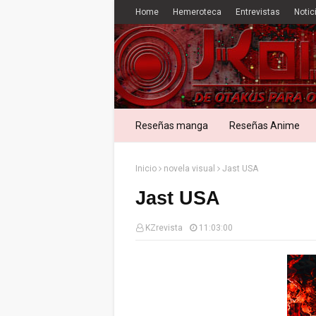
Home
Hemeroteca
Entrevistas
Notic
Reseñas manga
Reseñas Anime
Inicio
novela visual
Jast USA
Jast USA
KZrevista
11:03:00