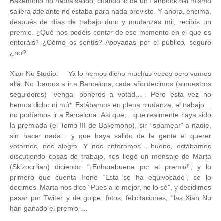
Bakemono no había salido, cuando lo de un Fanbook del mismo
saliera adelante no estaba para nada previsto. Y ahora, encima,
después de días de trabajo duro y mudanzas mil, recibís un
premio. ¿Qué nos podéis contar de ese momento en el que os
enteráis? ¿Cómo os sentís? Apoyadas por el público, seguro
¿no?
Xian Nu Studio:
Ya lo hemos dicho muchas veces pero vamos
allá. No íbamos a ir a Barcelona, cada año decimos (a nuestros
seguidores) “venga, poneros a votad…”. Pero esta vez no
hemos dicho ni mú*. Estábamos en plena mudanza, el trabajo…
no podíamos ir a Barcelona. Así que… que realmente haya sido
la premiada (el Tomo III de Bakemono), sin “spamear” a nadie,
sin hacer nada... y que haya salido de la gente el querer
votarnos, nos alegra. Y nos enteramos… bueno, estábamos
discutiendo cosas de trabajo, nos llegó un mensaje de Marta
(Skizocrilian) diciendo: “¡Enhorabuena por el premio!”, y lo
primero que cuenta Irene “Esta se ha equivocado”, se lo
decimos, Marta nos dice “Pues a lo mejor, no lo sé”, y decidimos
pasar por Twiter y de golpe: fotos, felicitaciones, “las Xian Nu
han ganado el premio”…