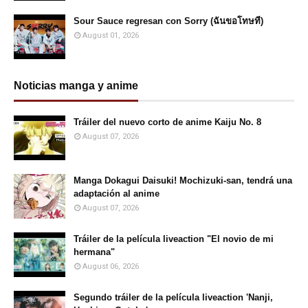
Sour Sauce regresan con Sorry (ฉันขอโทษที)
August 01, 2026
Noticias manga y anime
Tráiler del nuevo corto de anime Kaiju No. 8
August 07, 2026
Manga Dokagui Daisuki! Mochizuki-san, tendrá una
adaptación al anime
August 07, 2026
Tráiler de la película liveaction "El novio de mi
hermana"
August 06, 2026
Segundo tráiler de la película liveaction 'Nanji,