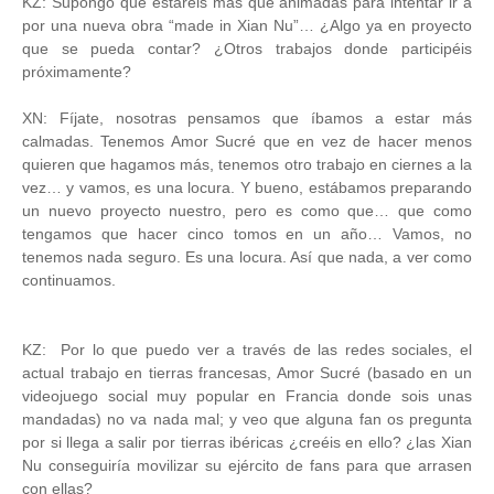
KZ: Supongo que estaréis más que animadas para intentar ir a
por una nueva obra “made in Xian Nu”… ¿Algo ya en proyecto
que se pueda contar? ¿Otros trabajos donde participéis
próximamente?
XN: Fíjate, nosotras pensamos que íbamos a estar más
calmadas. Tenemos Amor Sucré que en vez de hacer menos
quieren que hagamos más, tenemos otro trabajo en ciernes a la
vez… y vamos, es una locura. Y bueno, estábamos preparando
un nuevo proyecto nuestro, pero es como que… que como
tengamos que hacer cinco tomos en un año… Vamos, no
tenemos nada seguro. Es una locura. Así que nada, a ver como
continuamos.
KZ:
Por lo que puedo ver a través de las redes sociales, el
actual trabajo en tierras francesas, Amor Sucré (basado en un
videojuego social muy popular en Francia donde sois unas
mandadas) no va nada mal; y veo que alguna fan os pregunta
por si llega a salir por tierras ibéricas ¿creéis en ello? ¿las Xian
Nu conseguiría movilizar su ejército de fans para que arrasen
con ellas?