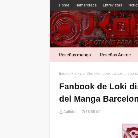
Home
Hemeroteca
Entrevistas
Notic
Reseñas manga
Reseñas Anime
Inicio
koukyou Zen
Fanbook de Loki disponi
Fanbook de Loki di
del Manga Barcelo
Calistina
18:55:00