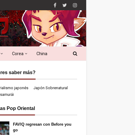
Corea
China
res saber más?
rialismo japonés
Japón Sobrenatural
samurái
ias Pop Oriental
FAVIQ regresan con Before you
go