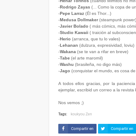
-
Henar Torinos
(cuando Mimitos no mira
-
Rodrigo Zayas
(... Como la copa de un
-
Pepe Larraz
(Él es Thor...)
-
Medusa Dollmaker
(steampunk power
-
Javier Bolado
( más cómics, más cómi
-
Studio Kawaii
( traición al subconscien
-
Herio
(arranca, que tu lo vales)
-
Lehanan
(dulzura, expresividad, loviu)
-
Wakana
(se te van a rifar en breve)
-
Tabe
(el arte maromil)
-
Washu
(brasileña, no digo más)
-
Jago
(conquistar el mundo, es cosa de
A todos ellos gracias, por la pacienci
ejemplar, escribid un correo a la revis
Nos vemos ;)
Tags:
koukyou Zen
Compartir en
Compartir en