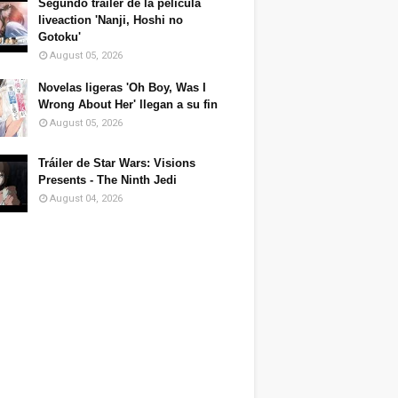
Segundo tráiler de la película
liveaction 'Nanji, Hoshi no
Gotoku'
August 05, 2026
Novelas ligeras 'Oh Boy, Was I
Wrong About Her' llegan a su fin
August 05, 2026
Tráiler de Star Wars: Visions
Presents - The Ninth Jedi
August 04, 2026