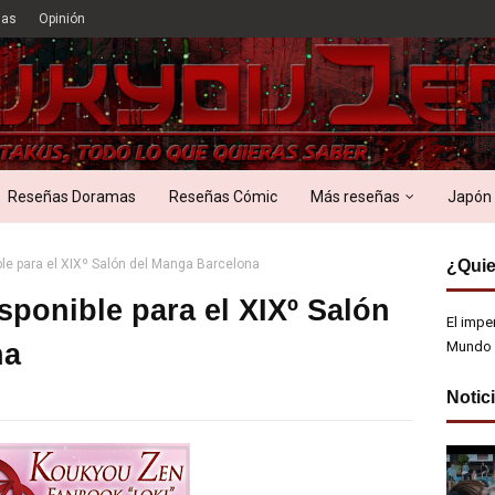
ias
Opinión
Reseñas Doramas
Reseñas Cómic
Más reseñas
Japón
ble para el XIXº Salón del Manga Barcelona
¿Quie
sponible para el XIXº Salón
El impe
na
Mundo 
Notic