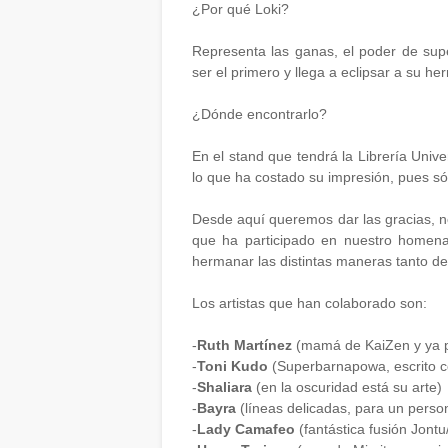
¿Por qué Loki?
Representa las ganas, el poder de sup
ser el primero y llega a eclipsar a su he
¿Dónde encontrarlo?
En el stand que tendrá la Librería Univ
lo que ha costado su impresión, pues só
Desde aquí queremos dar las gracias, no 
que ha participado en nuestro homena
hermanar las distintas maneras tanto de
Los artistas que han colaborado son:
-
Ruth Martínez
(mamá de KaiZen y ya pa
-
Toni Kudo
(Superbarnapowa, escrito c
-
Shaliara
(en la oscuridad está su arte)
-
Bayra
(líneas delicadas, para un perso
-
Lady Camafeo
(fantástica fusión Jontu