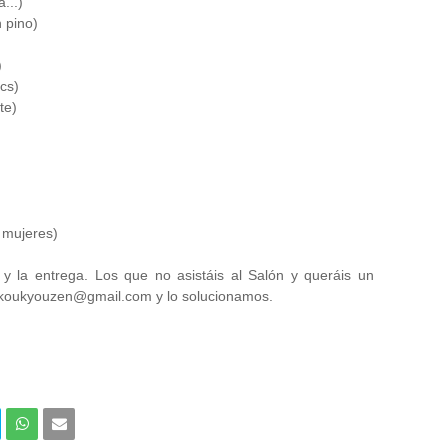
...)
 pino)
)
cs)
te)
 mujeres)
a y la entrega. Los que no asistáis al Salón y queráis un
ta koukyouzen@gmail.com y lo solucionamos.