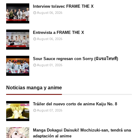
Interview to/avec FRAME THE X
August 06, 2026
Entrevista a FRAME THE X
August 06, 2026
Sour Sauce regresan con Sorry (ฉันขอโทษที)
August 01, 2026
Noticias manga y anime
Tráiler del nuevo corto de anime Kaiju No. 8
August 07, 2026
Manga Dokagui Daisuki! Mochizuki-san, tendrá una
adaptación al anime