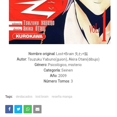
Nombre original:
Lost+Brain 失わ+脳
Autor:
Tsuzuku Yabuno(guion), Akira Otani(dibujo)
Género:
Psicológico, misterio
Categoría:
Seinen
Año:
2009
Número Tomos
: 3
Tags:
destacados
lost brain
reseña manga