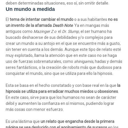
deben determinadas situaciones, eso sí, sin omitir detalle.
Un mundo a medida
El
tema de intentar cambiar el mundo
o a sus habitantes
no es
un invento de la afamada
Death Note
. Ya en mangas más
antiguos como
Mazinger Z o
el
Dr. Slump,
el ser humano ha
buscado deshacerse de sus debilidades y/o complejos para
crear un mundo a su antojo en el que se encuentre más a gusto,
sin tener en cuenta a los demás. Aunque este tipo de relato esté
muy explotado, llama la atención que en este caso no se haga
uso de fuerzas sobrenaturales, como
shinigamis
, hadas y demás
seres fantásticos, o la creación de robots más que dudosos para
conquistar el mundo, sino que se utiliza para ello la hipnosis.
Esta se basa en el hecho constatado y con base real en la que
la
hipnosis se utiliza para erradicar muchos miedos u obsesiones
.
En este caso, sirve para que los humanos no sean de carácter
débil y aumenten la confianza en sí mismos, pudiendo lograr
más cosas con menor esfuerzo.
Es una lástima que
un relato que engancha desde la primera
página se vea deslucido con el agolpamiento de sucesos
en los