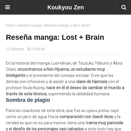
Koukyou Zen
Inicio
reseña manga
Reseña manga: Lost + Brain
Reseña manga: Lost + Brain
Calistina
14:00:00
En la historia del manga
Lost+Brain
, de
Tsuzuku Yabuno y Akira
Otani,
encontramos a Ren Hiyama, un estudiante muy
inteligente
y el presidente del consejo escolar. Cree que los
demás son inferiores y al asistir a una
clase de hipnosis
con el
profesor Itsuki Kuonji,
nace en él el deseo de cambiar el mundo a
través de esta técnica
, suprimiendo la debilidad humana.
Sombra de plagio
Para los coautores de esta obra, que fue su
opera prima
, cayó
como un jarro de agua fría la
comparación con
Death Note
,
y la
verdad es que no es para menos: tiene una t
rama muy parecida
y el diseño de los personajes casi calcados
a ésta (solo hay que